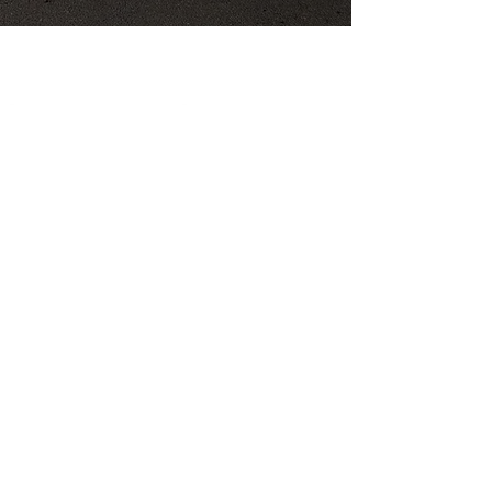
NOS VALEURS
ÉCOUTE
EXPERTISE
L'écoute est la base de
Notre expertise allie
notre collaboration: elle
maitrise technique, sens
nous permet de créer
du détail et
une fresque sur mesure,
accompagnement
pensée pour vous.
personnalisé pour donner
vie à des créations
uniques et soignées.
ADAPTATION
RESPECT
Parce qu'aucun projet
Nous privilegions une
ne se ressemble, nous
collaboration basée sur
adaptons notre
le respect, la