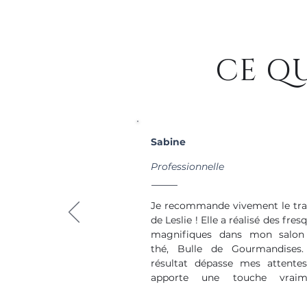
CE Q
Sabine
Professionnelle
Je recommande vivement le trav
de Leslie ! Elle a réalisé des fresq
magnifiques dans mon salon 
thé, Bulle de Gourmandises. 
résultat dépasse mes attentes
apporte une touche vraime
unique à mon établissement.

Au-delà de son talent artistiq