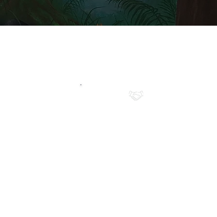
N
RESPECT
 ne se
Nous privilegions une
ptons
collaboration basée sur le
chnique
respect, la transparence et le
réer une
professionnalisme, du
espond
premier échange à la livraison
de la fresque.