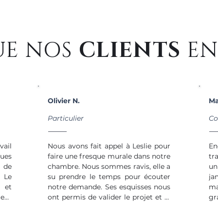
UE NOS
CLIENTS
EN
Olivier N.
Ma
Particulier
Co
ail 
Nous avons fait appel à Leslie pour 
En
ues 
faire une fresque murale dans notre 
tr
de 
chambre. Nous sommes ravis, elle a 
un
Le 
su prendre le temps pour écouter 
ja
 et 
notre demande. Ses esquisses nous 
m
nt 
ont permis de valider le projet et le 
gra
résultat est absolument génial. 
Je
ue, 
Leslie est une artiste remplie de 
re