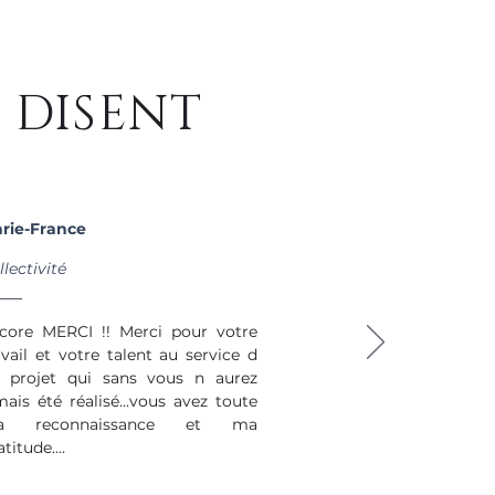
 DISENT
rie-
France
llectivité
core MERCI !! Merci pour votre 
avail et votre talent au service d 
 projet qui sans vous n aurez 
mais été réalisé...vous avez toute 
a reconnaissance et ma 
titude.

 suis ravie de cette belle 
ncontre !