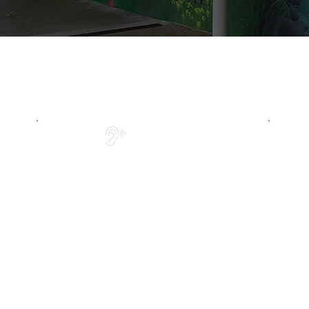
ÉCOUTE
L'écoute est la base de notre
Notre 
collaboration: elle nous permet
techn
de créer une fresque sur
a
mesure, pensée pour vous.
personn
des 