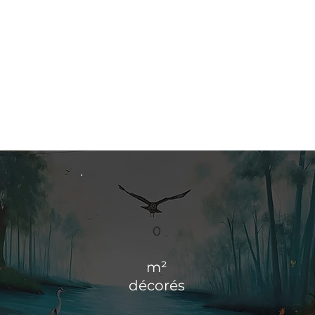
0
m²
décorés