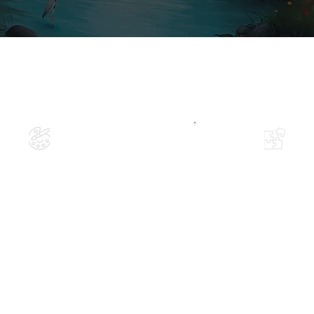
NOS VALEURS
EXPERTISE
ADAPTATIO
expertise allie maitrise
Parce qu'aucun projet
ique, sens du détail et
ressemble, nous ada
ccompagnement
notre approche, nos te
alisé pour donner vie à
et notre style afin de c
créations uniques et
oeuvre qui vous corr
soignées.
pleinement.