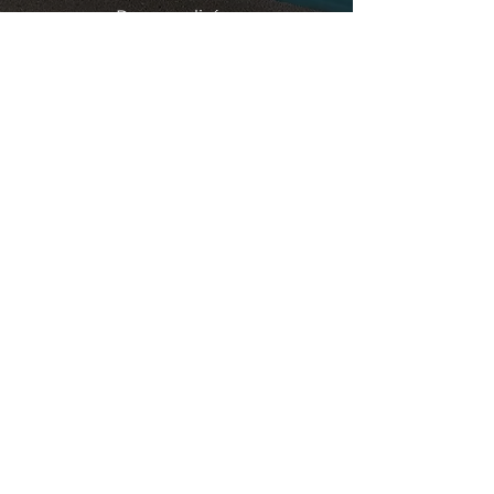
Personnalisées
NOS VALEURS
ÉCOUTE
EXPERTISE
L'écoute est la base de
Notre expertise allie
notre collaboration: elle
maitrise technique, sens
nous permet de créer
du détail et
une fresque sur mesure,
accompagnement
pensée pour vous.
personnalisé pour donner
vie à des créations
uniques et soignées.
ADAPTATION
RESPECT