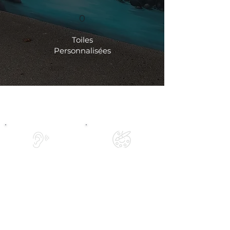
0
Toiles
Personnalisées
NOS VALEURS
ÉCOUTE
EXPERTISE
L'écoute est la base de
Notre expertise allie
notre collaboration: elle
maitrise technique, sens
nous permet de créer
du détail et
une fresque sur mesure,
accompagnement
pensée pour vous.
personnalisé pour donner
vie à des créations
uniques et soignées.