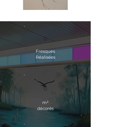
0
Fresques
Réalisées
0
m²
décorés